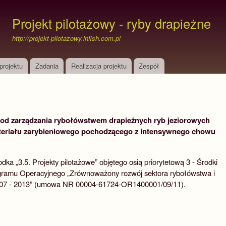
Przejdź
do
Projekt pilotażowy - ryby drapieżne
treści
http://projekt-pilotazowy.infish.com.pl
projektu
Zadania
Realizacja projektu
Zespół
od zarządzania rybołówstwem drapieżnych ryb jeziorowych
teriału zarybieniowego pochodzącego z intensywnego chowu
dka „3.5. Projekty pilotażowe” objętego osią priorytetową 3 - Środki
gramu Operacyjnego „Zrównoważony rozwój sektora rybołówstwa i
007 - 2013” (umowa NR 00004-61724-OR1400001/09/11).