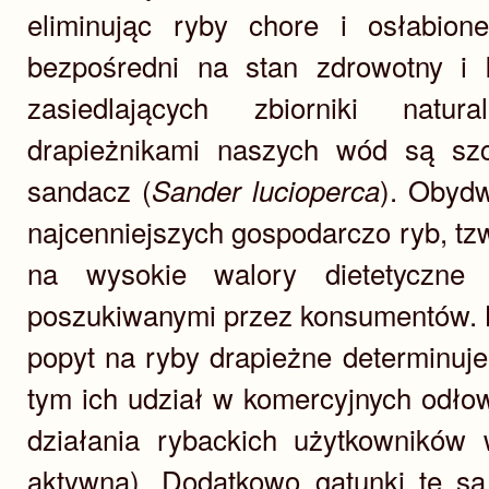
eliminując ryby chore i osłabio
bezpośredni na stan zdrowotny i k
zasiedlających zbiorniki natura
drapieżnikami naszych wód są sz
sandacz (
). Obydw
Sander lucioperca
najcenniejszych gospodarczo ryb, t
na wysokie walory dietetyczne
poszukiwanymi przez konsumentów. 
popyt na ryby drapieżne determinuj
tym ich udział w komercyjnych odło
działania rybackich użytkowników 
aktywna). Dodatkowo gatunki te są