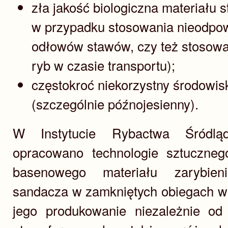
zła jakość biologiczna materiału
w przypadku stosowania nieodpo
odłowów stawów, czy też stosow
ryb w czasie transportu);
częstokroć niekorzystny środowis
(szczególnie późnojesienny).
W Instytucie Rybactwa Śródlą
opracowano technologie sztuczne
basenowego materiału zarybie
sandacza w zamkniętych obiegach wo
jego produkowanie niezależnie o