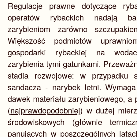
Regulacje prawne dotyczące ryb
operatów rybackich nadają b
zarybieniom zarówno szczupakie
Większość podmiotów uprawnio
gospodarki rybackiej na wodac
zarybienia tymi gatunkami. Przeważ
stadia rozwojowe: w przypadku 
sandacza - narybek letni. Wymaga
dawek materiału zarybieniowego, a 
(
najprawdopodobniej
) w dużej mier
środowiskowych (głównie termic
panujących w poszczególnych lata