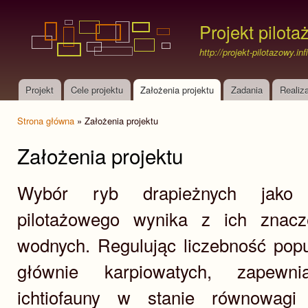
Prz
do
Projekt pilota
treś
http://projekt-pilotazowy.in
Projekt
Cele projektu
Założenia projektu
Zadania
Realiza
Menu główne
Strona główna
» Założenia projektu
Jesteś tutaj
Założenia projektu
Wybór ryb drapieżnych jako p
pilotażowego wynika z ich znac
wodnych. Regulując liczebność popu
głównie karpiowatych, zapewn
ichtiofauny w stanie równowagi 