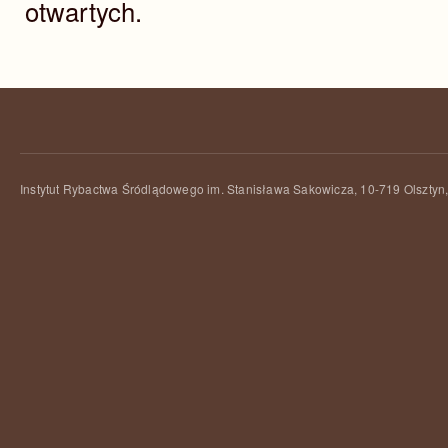
otwartych.
Instytut Rybactwa Śródlądowego im. Stanisława Sakowicza, 10-719 Olsztyn,