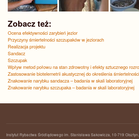
Zobacz też:
Ocena efektywności zarybień jezior
Przyczyny śmiertelności szczupaków w jeziorach
Realizacja projektu
Sandacz
Szczupak
Wpływ metod połowu na stan zdrowotny i efekty sztucznego rozr
Zastosowanie biotelemetrii akustycznej do określenia śmiertelnoś
Znakowanie narybku sandacza – badania w skali laboratoryjnej
Znakowanie narybku szczupaka – badania w skali laboratoryjnej
Instytut Rybactwa Śródlądowego im. Stanisława Sakowicza, 10-719 Olsztyn,