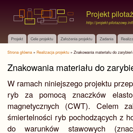
Prz
do
Projekt pilota
treś
http://projekt-pilotazowy.in
Projekt
Cele projektu
Założenia projektu
Zadania
Realiza
Menu główne
Strona główna
»
Realizacja projektu
» Znakowania materiału do zarybień
Jesteś tutaj
Znakowania materiału do zarybi
W ramach niniejszego projektu prz
ryb za pomocą znaczków elasto
magnetycznych (CWT). Celem zab
śmiertelności ryb pochodzących z h
do warunków stawowych (znacz